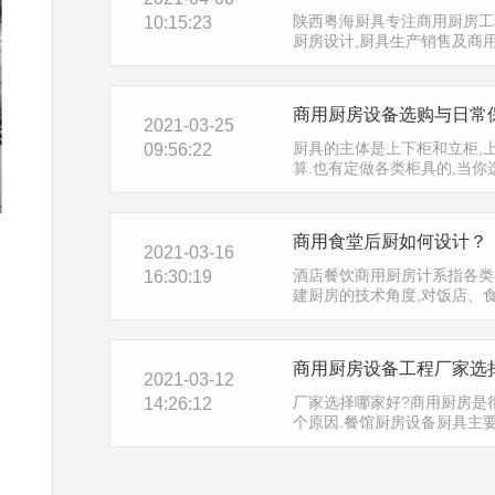
陕西粤海厨具专注商用厨房工程
10:15:23
厨房设计,厨具生产销售及商
话:18092321958…
商用厨房设备选购与日常
2021-03-25
厨具的主体是上下柜和立柜,
09:56:22
算.也有定做各类柜具的,当你
厂家的设计人员可上 门根据
为满意后就可实施制作…
商用食堂后厨如何设计？
2021-03-16
酒店餐饮商用厨房计系指各类
16:30:19
建厨房的技术角度,对饭店、
局、设备选型等…
商用厨房设备工程厂家选
2021-03-12
厂家选择哪家好?商用厨房是
14:26:12
个原因.餐馆厨房设备厨具主
具、调理用具、烹调用具、厨
器、厨房橱柜等产品…