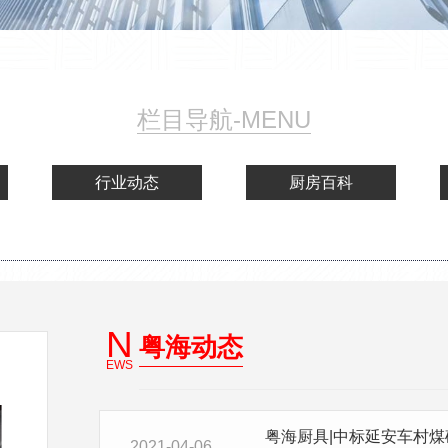
栏目导航-MENU
行业动态
厨房百科
N
粤海动态
EWS
粤海厨具|中标延安车村煤
2021-04-06