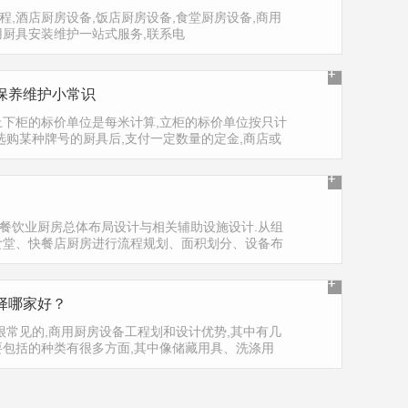
,酒店厨房设备,饭店厨房设备,食堂厨房设备,商用
用厨具安装维护一站式服务,联系电
保养维护小常识
上下柜的标价单位是每米计算,立柜的标价单位按只计
选购某种牌号的厨具后,支付一定数量的定金,商店或
厨房的房型大小,经测量设计绘图再计算出价格,顾客认
餐饮业厨房总体布局设计与相关辅助设施设计.从组
食堂、快餐店厨房进行流程规划、面积划分、设备布
择哪家好？
很常见的,商用厨房设备工程划和设计优势,其中有几
要包括的种类有很多方面,其中像储藏用具、洗涤用
房机械、厨房设备、厨房炊具、厨房炉灶、厨房电