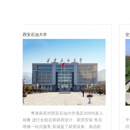
大学
交通集团平镇项目
具对西安石油大学满足20000多人
粤海厨具助力陕西省
全面后厨厨房设计、厨房安装 售后
平分公司所辖平镇高速公
服务;其涵盖了厨房设备、食品机
目完工;其下辖:广佛收费